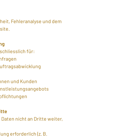
heit, Fehleranalyse und dem
site.
ng
chliesslich für:
nfragen
uftragsabwicklung
nnen und Kunden
nstleistungsangebots
pflichtungen
itte
aten nicht an Dritte weiter,
ung erforderlich (z. B.